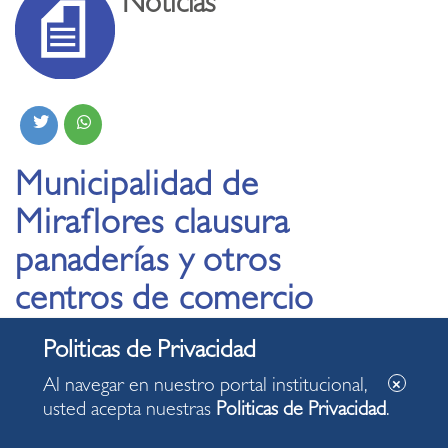
Noticias
Municipalidad de
Miraflores clausura
panaderías y otros
centros de comercio
por incumplir normas
sanitarias y de
Al navegar en nuestro portal institucional,
seguridad
usted acepta nuestras
Politicas de Privacidad
.