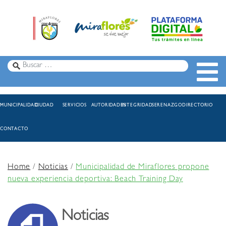
MUNICIPALIDAD
CIUDAD
SERVICIOS
AUTORIDADES
INTEGRIDAD
SERENAZGO
DIRECTORIO
CONTACTO
Home
/
Noticias
/
Municipalidad de Miraflores propone
nueva experiencia deportiva: Beach Training Day
Noticias