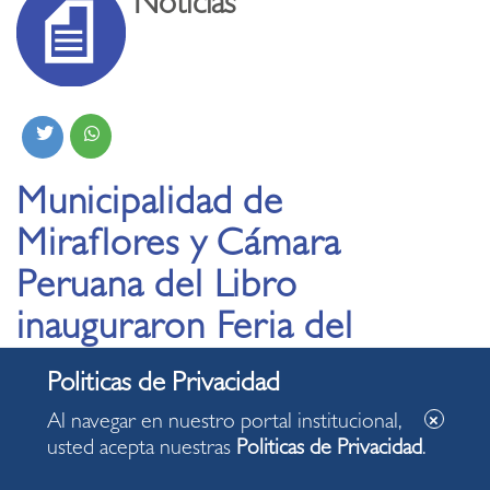
Noticias
Municipalidad de
Miraflores y Cámara
Peruana del Libro
inauguraron Feria del
Libro del Bicentenario
con invitados
Al navegar en nuestro portal institucional,
presenciales
usted acepta nuestras
Politicas de Privacidad
.