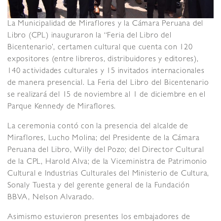
La Municipalidad de Miraflores y la Cámara Peruana del
Libro (CPL) inauguraron la “Feria del Libro del
Bicentenario’, certamen cultural que cuenta con 120
expositores (entre libreros, distribuidores y editores),
140 actividades culturales y 15 invitados internacionales
de manera presencial. La Feria del Libro del Bicentenario
se realizará del 15 de noviembre al 1 de diciembre en el
Parque Kennedy de Miraflores.
La ceremonia contó con la presencia del alcalde de
Miraflores, Lucho Molina; del Presidente de la Cámara
Peruana del Libro, Willy del Pozo; del Director Cultural
de la CPL, Harold Alva; de la Viceministra de Patrimonio
Cultural e Industrias Culturales del Ministerio de Cultura,
Sonaly Tuesta y del gerente general de la Fundación
BBVA, Nelson Alvarado.
Asimismo estuvieron presentes los embajadores de