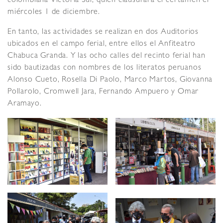
colombiana Victoria Sur, quien clausurará el certamen el
miércoles 1 de diciembre.
En tanto, las actividades se realizan en dos Auditorios
ubicados en el campo ferial, entre ellos el Anfiteatro
Chabuca Granda. Y las ocho calles del recinto ferial han
sido bautizadas con nombres de los literatos peruanos
Alonso Cueto, Rosella Di Paolo, Marco Martos, Giovanna
Pollarolo, Cromwell Jara, Fernando Ampuero y Omar
Aramayo.