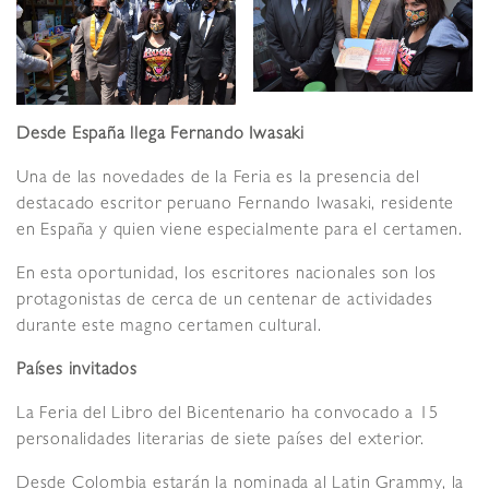
Desde España llega Fernando Iwasaki
Una de las novedades de la Feria es la presencia del
destacado escritor peruano Fernando Iwasaki, residente
en España y quien viene especialmente para el certamen.
En esta oportunidad, los escritores nacionales son los
protagonistas de cerca de un centenar de actividades
durante este magno certamen cultural.
Países invitados
La Feria del Libro del Bicentenario ha convocado a 15
personalidades literarias de siete países del exterior.
Desde Colombia estarán la nominada al Latin Grammy, la