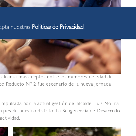
cepta nuestras
Politicas de Privacidad
.
ía alcanza más adeptos entre los menores de edad de
ótico Reducto N° 2 fue escenario de la nueva jornada
impulsada por la actual gestión del alcalde, Luis Molina,
arques de nuestro distrito. La Subgerencia de Desarrollo
actividad.