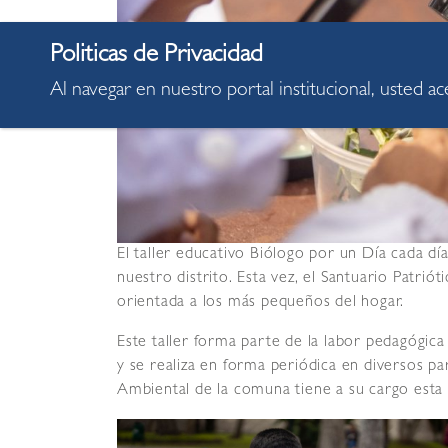
Al navegar en nuestro portal institucional, usted a
El taller educativo Biólogo por un Día cada d
nuestro distrito. Esta vez, el Santuario Patri
orientada a los más pequeños del hogar.
Este taller forma parte de la labor pedagógica 
y se realiza en forma periódica en diversos p
Ambiental de la comuna tiene a su cargo esta 