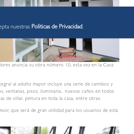
cepta nuestras
Politicas de Privacidad
.
flores anuncia su obra número 10, esta vez en la Casa
tegral al adulto mayor incluye una serie de cambios y
s, ventanas, pisos, iluminaria, nuevos caños en todos
s de villar, pintura en toda la casa, entre otras.
nsor, que será de gran utilidad para los usuarios de esta