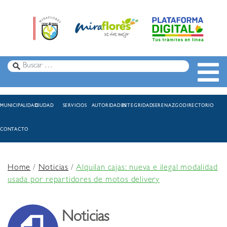
MUNICIPALIDAD
CIUDAD
SERVICIOS
AUTORIDADES
INTEGRIDAD
SERENAZGO
DIRECTORIO
CONTACTO
Home
/
Noticias
/
Alquilan cajas: nueva e ilegal modalidad
usada por repartidores de motos delivery
Noticias