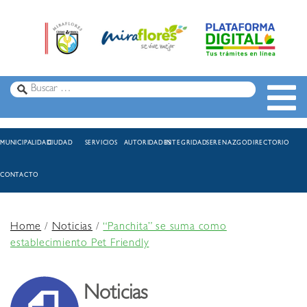
MUNICIPALIDAD
CIUDAD
SERVICIOS
AUTORIDADES
INTEGRIDAD
SERENAZGO
DIRECTORIO
CONTACTO
Home
/
Noticias
/
“Panchita” se suma como
establecimiento Pet Friendly
Noticias