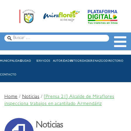
MUNICIPALIDAD
CIUDAD
SERVICIOS
AUTORIDADES
INTEGRIDAD
SERENAZGO
DIRECTORIO
CONTACTO
Home
/
Noticias
/
[Prensa 21] Alcalde de Miraflores
inspecciona trabajos en acantilado Armendáriz
Noticias