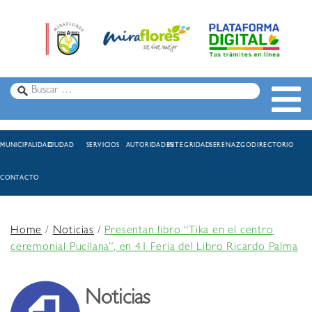
MUNICIPALIDAD
CIUDAD
SERVICIOS
AUTORIDADES
INTEGRIDAD
SERENAZGO
DIRECTORIO
CONTACTO
Home
/
Noticias
/
Presentan libro “Tika en el centro
ceremonial Pucllana”, en 41 Feria del Libro Ricardo Palma
Noticias