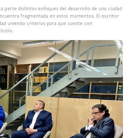
ta parte distintos enfoques del desarrollo de una ciudad
encuentra fragmentada en estos momentos. El escritor
udad uniendo criterios para que cuente con
lición.