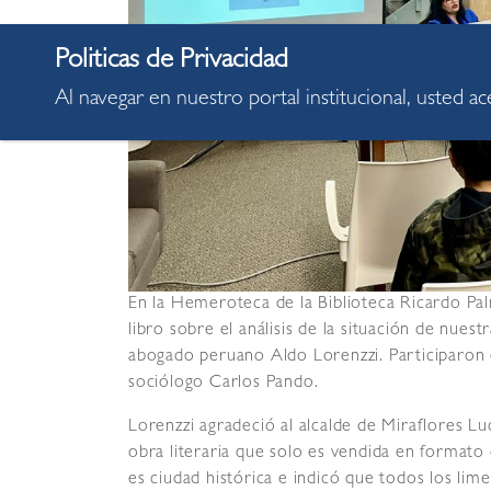
Al navegar en nuestro portal institucional, usted a
En la Hemeroteca de la Biblioteca Ricardo Pal
libro sobre el análisis de la situación de nuest
abogado peruano Aldo Lorenzzi. Participaron el
sociólogo Carlos Pando.
Lorenzzi agradeció al alcalde de Miraflores L
obra literaria que solo es vendida en formato 
es ciudad histórica e indicó que todos los lim