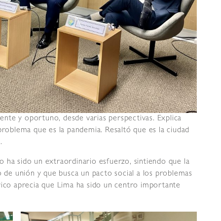
nte y oportuno, desde varias perspectivas. Explica
 problema que es la pandemia. Resaltó que es la ciudad
o.
bro ha sido un extraordinario esfuerzo, sintiendo que la
mo de unión y que busca un pacto social a los problemas
rico aprecia que Lima ha sido un centro importante