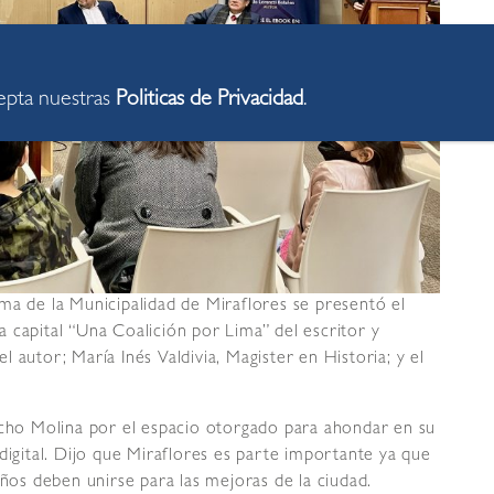
cepta nuestras
Politicas de Privacidad
.
ma de la Municipalidad de Miraflores se presentó el
ra capital “Una Coalición por Lima” del escritor y
 autor; María Inés Valdivia, Magister en Historia; y el
ucho Molina por el espacio otorgado para ahondar en su
digital. Dijo que Miraflores es parte importante ya que
eños deben unirse para las mejoras de la ciudad.