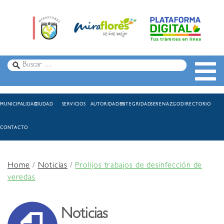
MUNICIPALIDAD
CIUDAD
SERVICIOS
AUTORIDADES
INTEGRIDAD
SERENAZGO
DIRECTORIO
CONTACTO
Home
/
Noticias
/
Prolijos trabajos de desinfección de
veredas
Noticias