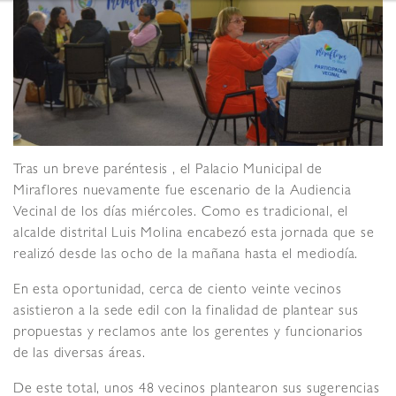
Tras un breve paréntesis , el Palacio Municipal de
Miraflores nuevamente fue escenario de la Audiencia
Vecinal de los días miércoles. Como es tradicional, el
alcalde distrital Luis Molina encabezó esta jornada que se
realizó desde las ocho de la mañana hasta el mediodía.
En esta oportunidad, cerca de ciento veinte vecinos
asistieron a la sede edil con la finalidad de plantear sus
propuestas y reclamos ante los gerentes y funcionarios
de las diversas áreas.
De este total, unos 48 vecinos plantearon sus sugerencias