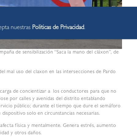
cepta nuestras
Politicas de Privacidad
.
aña de sensibilización “Saca la mano del cláxon”, de
el mal uso del claxon en las intersecciones de Pardo
carga de concientizar a los conductores para que no
se por calles y avenidas del distrito entablando
ervicio público; durante el tiempo que dure el semáforo
dispositivo solo en circunstancias necesarias.
 afecta física y mentalmente. Genera estrés, aumento
ilidad y otros daños.