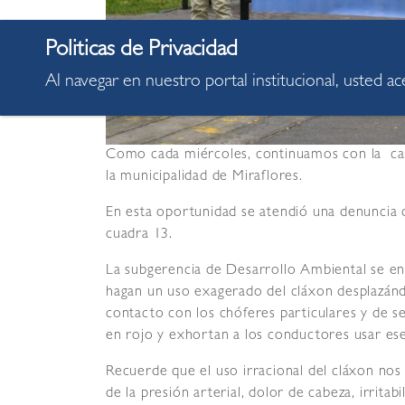
Al navegar en nuestro portal institucional, usted a
Como cada miércoles, continuamos con la camp
la municipalidad de Miraflores.
En esta oportunidad se atendió una denuncia d
cuadra 13.
La subgerencia de Desarrollo Ambiental se en
hagan un uso exagerado del cláxon desplazándo
contacto con los chóferes particulares y de s
en rojo y exhortan a los conductores usar ese 
Recuerde que el uso irracional del cláxon nos
de la presión arterial, dolor de cabeza, irritab