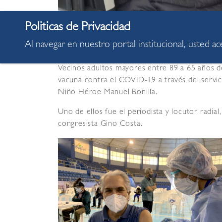
Al navegar en nuestro portal institucional, usted a
Vecinos adultos mayores entre 89 a 65 años d
vacuna contra el COVID-19 a través del servi
Niño Héroe Manuel Bonilla.
Uno de ellos fue el periodista y locutor radia
congresista Gino Costa.