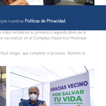
cepta nuestras
Politicas de Privacidad
.
e edad recibieron su primera o segunda dosis de la
cio VacunaCar, en el Complejo Deportivo Municipal
l, Raúl Vargas, que completò el proceso. También el