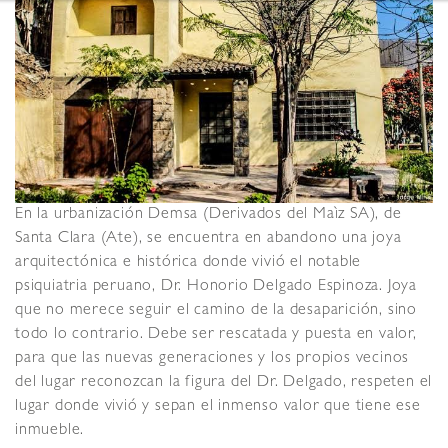
En la urbanización Demsa (Derivados del Maìz SA), de
Santa Clara (Ate), se encuentra en abandono una joya
arquitectónica e histórica donde vivió el notable
psiquiatria peruano, Dr. Honorio Delgado Espinoza. Joya
que no merece seguir el camino de la desaparición, sino
todo lo contrario. Debe ser rescatada y puesta en valor,
para que las nuevas generaciones y los propios vecinos
del lugar reconozcan la figura del Dr. Delgado, respeten el
lugar donde vivió y sepan el inmenso valor que tiene ese
inmueble.