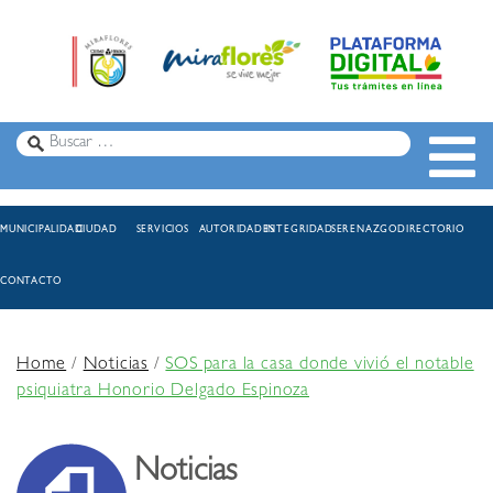
MUNICIPALIDAD
CIUDAD
SERVICIOS
AUTORIDADES
INTEGRIDAD
SERENAZGO
DIRECTORIO
CONTACTO
Home
/
Noticias
/
SOS para la casa donde vivió el notable
psiquiatra Honorio Delgado Espinoza
Noticias