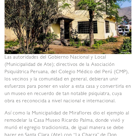
Las autoridades del Gobierno Nacional y Local
(Municipalidad de Ate); directivos de la Asociación
Psiquiátrica Peruana, del Colegio Médico del Perú (CMP),
los vecinos y la comunidad en general, debieran unir
esfuerzos para poner en valor a esta casa y convertirla en
un museo en recuerdo de tan notable psiquiatra, cuya
obra es reconocida a nivel nacional e internacional.
Así como la Municipalidad de Miraflores dio el ejemplo al
remodelar la Casa Museo Ricardo Palma, donde vivió y
murió el egregio tradicionista, de igual manera se debe
hacer en Santa Clara (Ate) con “La Chacra” de Don