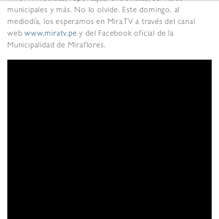
municipales y más. No lo olvide. Este domingo, al
mediodía, los esperamos en MiraTV a través del canal
web
www.miratv.pe
y del Facebook oficial de la
Municipalidad de Miraflores.