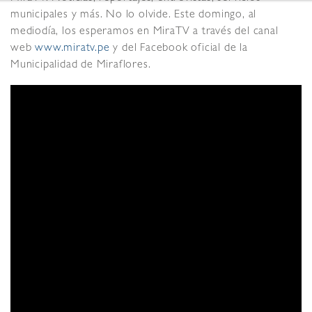
municipales y más. No lo olvide. Este domingo, al
mediodía, los esperamos en MiraTV a través del canal
web
www.miratv.pe
y del Facebook oficial de la
Municipalidad de Miraflores.