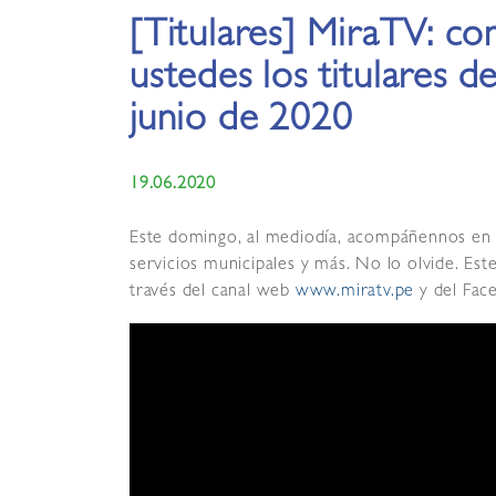
[Titulares] MiraTV: c
ustedes los titulares 
junio de 2020
19.06.2020
Este domingo, al mediodía, acompáñennos en el
servicios municipales y más. No lo olvide. Es
través del canal web
www.miratv.pe
y del Face