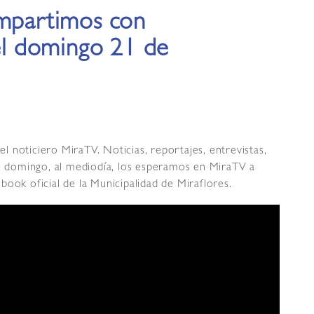
ompartimos con
del domingo 21 de
 noticiero MiraTV. Noticias, reportajes, entrevistas,
te domingo, al mediodía, los esperamos en MiraTV a
book oficial de la Municipalidad de Miraflores.