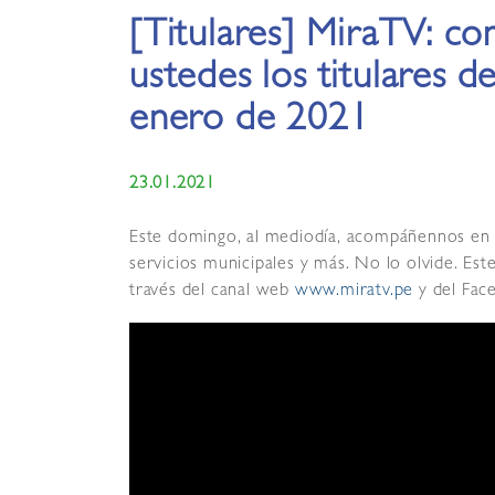
[Titulares] MiraTV: c
ustedes los titulares 
enero de 2021
23.01.2021
Este domingo, al mediodía, acompáñennos en el
servicios municipales y más. No lo olvide. Es
través del canal web
www.miratv.pe
y del Face