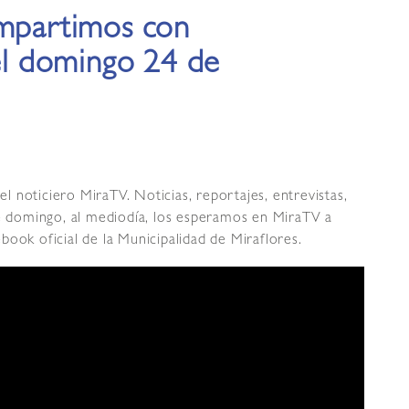
ompartimos con
del domingo 24 de
 noticiero MiraTV. Noticias, reportajes, entrevistas,
te domingo, al mediodía, los esperamos en MiraTV a
book oficial de la Municipalidad de Miraflores.