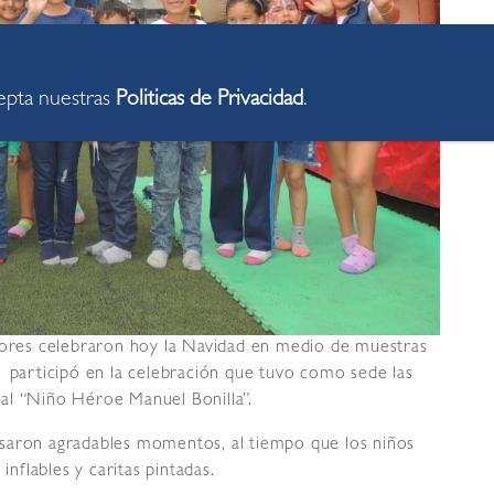
cepta nuestras
Politicas de Privacidad
.
flores celebraron hoy la Navidad en medio de muestras
 participó en la celebración que tuvo como sede las
al “Niño Héroe Manuel Bonilla”.
asaron agradables momentos, al tiempo que los niños
inflables y caritas pintadas.