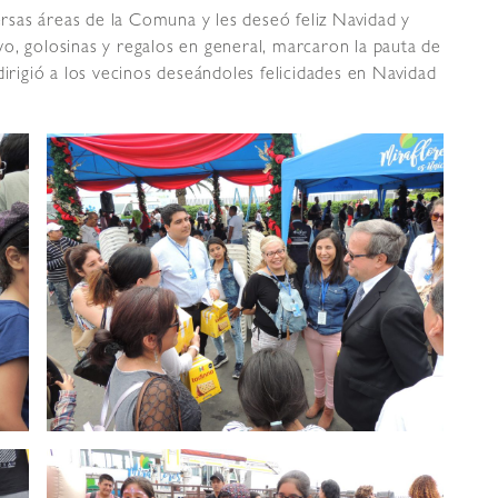
versas áreas de la Comuna y les deseó feliz Navidad y
o, golosinas y regalos en general, marcaron la pauta de
dirigió a los vecinos deseándoles felicidades en Navidad