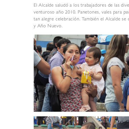
El Alcalde saludó a los trabajadores de las di
venturoso año 2010. Panetones, vales para pav
tan alegre celebración. También el Alcalde se 
y Año Nuevo.