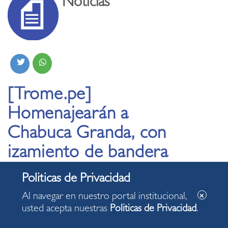
Noticias
[Trome.pe]
Homenajearán a
Chabuca Granda, con
izamiento de bandera
y exposición
fotográfica
Al navegar en nuestro portal institucional,
usted acepta nuestras
Politicas de Privacidad
.
29.08.2020