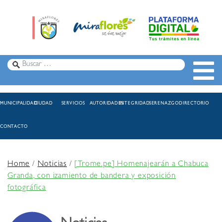
MUNICIPALIDAD
CIUDAD
SERVICIOS
AUTORIDADES
INTEGRIDAD
SERENAZGO
DIRECTORIO
CONTACTO
Home
/
Noticias
/
[Trome.pe] Homenajearán a Chabuca
Granda, con izamiento de bandera y exposición
fotográfica