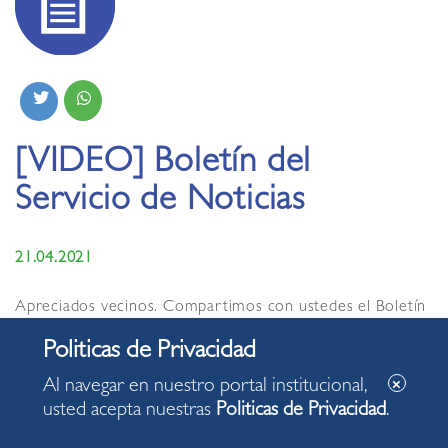
[VIDEO] Boletín del
Servicio de Noticias
21.04.2021
Apreciados vecinos. Compartimos con ustedes el Boletín
del Servicio de Noticias de la Municipalidad de Miraflores
de hoy miércoles, 21 de abril de 2021, con algunas de las
acciones desarrolladas en nuestro distrito.
Al navegar en nuestro portal institucional,
usted acepta nuestras
Politicas de Privacidad
.