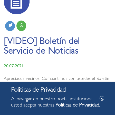
[VIDEO] Boletín del
Servicio de Noticias
20.07.2021
Apreciados vecinos. Compartimos con ustedes el Boletín
del Servicio de Noticias de la Municipalidad de Miraflores
de hoy martes, 20 de julio de 2021, con algunas de las
acciones desarrolladas en nuestro distrito.
Al navegar en nuestro portal institucional,
usted acepta nuestras
Politicas de Privacidad
.