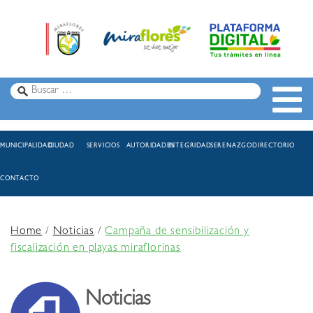
MUNICIPALIDAD
CIUDAD
SERVICIOS
AUTORIDADES
INTEGRIDAD
SERENAZGO
DIRECTORIO
CONTACTO
Home
/
Noticias
/
Campaña de sensibilización y
fiscalización en playas miraflorinas
Noticias