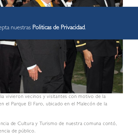
cepta nuestras
Politicas de Privacidad
.
ia vivieron vecinos y visitantes con motivo de la
n el Parque El Faro, ubicado en el Malecón de la
rencia de Cultura y Turismo de nuestra comuna contó,
ncia de público.