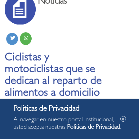
Noticias
Ciclistas y
motociclistas que se
dedican al reparto de
alimentos a domicilio
fueron sometidos a
prueba rápida
Al navegar en nuestro portal institucional,
COVID-19
usted acepta nuestras
Politicas de Privacidad
.