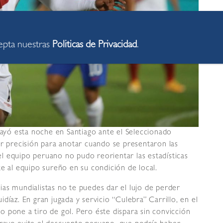
cepta nuestras
Politicas de Privacidad
.
yó esta noche en Santiago ante el Seleccionado
er precisión para anotar cuando se presentaron las
l equipo peruano no pudo reorientar las estadísticas
e al equipo sureño en su condición de local.
orias mundialistas no te puedes dar el lujo de perder
díaz. En gran jugada y servicio “Culebra” Carrillo, en el
 lo pone a tiro de gol. Pero éste dispara sin convicción