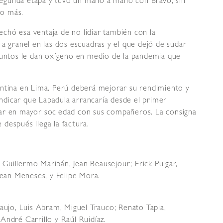
a segunda etapa y tuvo un mano a mano con Bravo, sin
ho más.
chó esa ventaja de no lidiar también con la
 a granel en las dos escuadras y el que dejó de sudar
 puntos le dan oxígeno en medio de la pandemia que
entina en Lima. Perú deberá mejorar su rendimiento y
 indicar que Lapadula arrancaría desde el primer
gar en mayor sociedad con sus compañeros. La consigna
después llega la factura.
, Guillermo Maripán, Jean Beausejour; Erick Pulgar,
Jean Meneses, y Felipe Mora.
raujo, Luis Abram, Miguel Trauco; Renato Tapia,
André Carrillo y Raúl Ruidíaz.