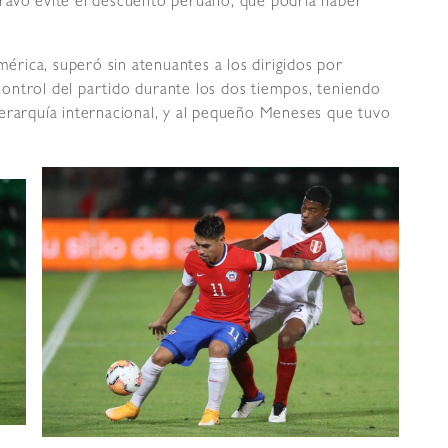
ravo evite el descuento peruano, que podría haber
mérica, superó sin atenuantes a los dirigidos por
l control del partido durante los dos tiempos, teniendo
jerarquía internacional, y al pequeño Meneses que tuvo