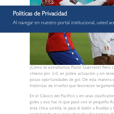
Al navegar en nuestro portal institucional, usted a
¡Cómo te extrañamos Paolo Guerrero! Perú ca
chileno por 2-0, en pobre actuación y sin ten
pocas oportunidades de gol. De esta manera e
históricas de triunfos que favorecen largament
En el Clásico del Pacífico y en unas clasificat
goles y eso fue lo que pasó con el pequeño Rui
área chica sureña, le pasa el balón a Ruidíaz y