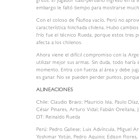
gritos. El jugador ítalo-peruano ingresó en l
embargo le faltó tiempo para mostrarse muc
Con el coloso de Ñuñoa vacío, Perú no aprove
característica hinchada chilena. Hubo cambios
frío fue el técnico Rueda, porque estos tres
afecta a los chilenos.
Ahora viene el difícil compromiso con la Arg
utilizar mejor sus armas. Sin duda, todo haría
momento. Entra con fuerza al área y debe ju
es ganar. No se pueden perder puntos, porque 
ALINEACIONES
Chile: Claudio Bravo; Mauricio Isla, Paulo Díaz
César Pinares, Arturo Vidal; Fabián Orellana, 
DT: Reinaldo Rueda
Perú: Pedro Gallese; Luis Advíncula, Miguel A
Yoshimar Yotún, Pedro Aquino; Edison Flores, 