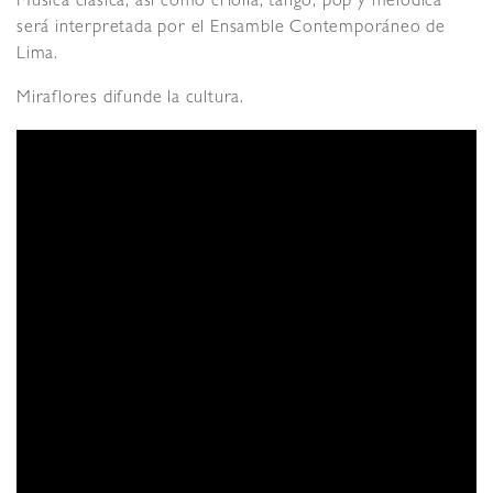
Música clásica, así como criolla, tango, pop y melódica
será interpretada por el Ensamble Contemporáneo de
Lima.
Miraflores difunde la cultura.