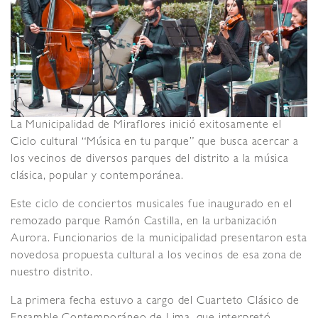
La Municipalidad de Miraflores inició exitosamente el
Ciclo cultural “Música en tu parque” que busca acercar a
los vecinos de diversos parques del distrito a la música
clásica, popular y contemporánea.
Este ciclo de conciertos musicales fue inaugurado en el
remozado parque Ramón Castilla, en la urbanización
Aurora. Funcionarios de la municipalidad presentaron esta
novedosa propuesta cultural a los vecinos de esa zona de
nuestro distrito.
La primera fecha estuvo a cargo del Cuarteto Clásico de