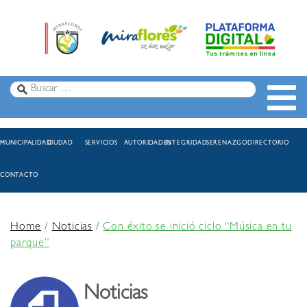
MUNICIPALIDAD
CIUDAD
SERVICIOS
AUTORIDADES
INTEGRIDAD
SERENAZGO
DIRECTORIO
CONTACTO
Home
/
Noticias
/
Con éxito se inició ciclo “Música en tu
parque”
Noticias