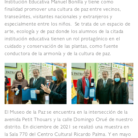
Institución Educativa Manuel Bonilla y tiene como
finalidad promover una cultura de paz entre vecinos,
transeúntes, visitantes nacionales y extranjeros y
especialmente entre los niños. Se trata de un espacio de
arte, ecología y de paz donde los alumnos de la citada
institución educativa tienen un rol protagónico en el
cuidado y conservación de las plantas, como fuente
conductora de la armonía y de la cultura de paz.
El Museo de la Paz se encuentra en la intersección de la
avenida Petit Thouars y la calle Domingo Orué de nuestro
distrito. En diciembre de 2021 se realizó una muestra en
la Sala 770 del Centro Cultural Ricardo Palma. Y en mayo