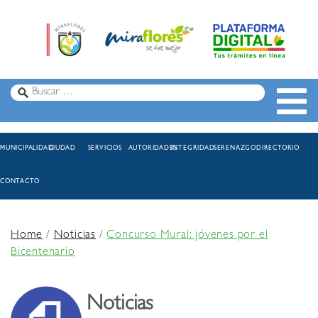
MUNICIPALIDAD
CIUDAD
SERVICIOS
AUTORIDADES
INTEGRIDAD
SERENAZGO
DIRECTORIO
CONTACTO
Home
/
Noticias
/
Concurso Mural: jóvenes por el
Bicentenario
Noticias