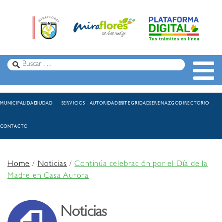
MUNICIPALIDAD
CIUDAD
SERVICIOS
AUTORIDADES
INTEGRIDAD
SERENAZGO
DIRECTORIO
CONTACTO
Home
/
Noticias
/
Continúa celebración por el Día de la
Madre en Casa Aurora
Noticias