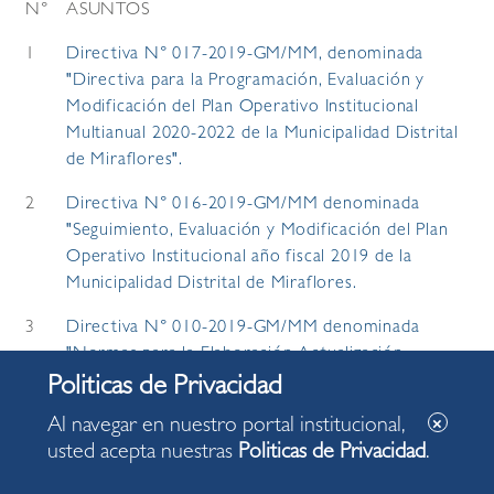
N°
ASUNTOS
1
Directiva N° 017-2019-GM/MM, denominada
"Directiva para la Programación, Evaluación y
Modificación del Plan Operativo Institucional
Multianual 2020-2022 de la Municipalidad Distrital
de Miraflores".
2
Directiva N° 016-2019-GM/MM denominada
"Seguimiento, Evaluación y Modificación del Plan
Operativo Institucional año fiscal 2019 de la
Municipalidad Distrital de Miraflores.
3
Directiva N° 010-2019-GM/MM denominada
"Normas para la Elaboración Actualización,
Modificación y aprobación de los Documentos de
Gestión de la Municipalidad Distrital de
Al navegar en nuestro portal institucional,
Miraflores".
usted acepta nuestras
Politicas de Privacidad
.
4
Directivas N° 008-2019-GM/MM denominada