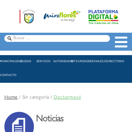
MUNICIPALIDAD
CIUDAD
SERVICIOS
AUTORIDADES
INTEGRIDAD
SERENAZGO
DIRECTORIO
CONTACTO
Home
/ Sin categoría /
Doctormovil
Noticias