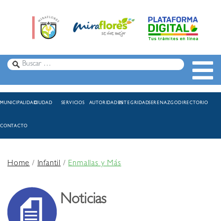
MUNICIPALIDAD
CIUDAD
SERVICIOS
AUTORIDADES
INTEGRIDAD
SERENAZGO
DIRECTORIO
CONTACTO
Home
/
Infantil
/
Enmallas y Más
Noticias