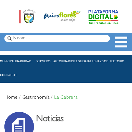
MUNICIPALIDAD
CIUDAD
SERVICIOS
AUTORIDADES
INTEGRIDAD
SERENAZGO
DIRECTORIO
CONTACTO
Home
/
Gastronomía
/
La Cabrera
Noticias