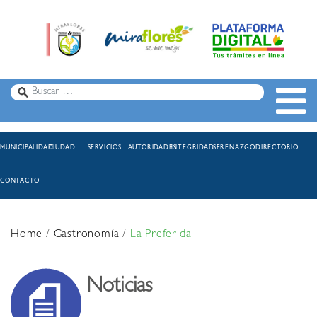
MUNICIPALIDAD
CIUDAD
SERVICIOS
AUTORIDADES
INTEGRIDAD
SERENAZGO
DIRECTORIO
CONTACTO
Home
/
Gastronomía
/
La Preferida
Noticias