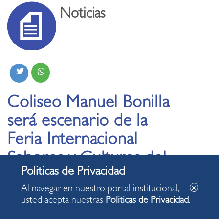
Noticias
Coliseo Manuel Bonilla
será escenario de la
Feria Internacional
Sabores y Culturas del
Mundo, a realizarse
Al navegar en nuestro portal institucional,
pro fondos para la
usted acepta nuestras
Politicas de Privacidad
.
comunidad de