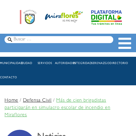
MUNICIPALIDAD
CIUDAD
SERVICIOS
AUTORIDADES
INTEGRIDAD
SERENAZGO
DIRECTORIO
CONTACTO
Home
/
Defensa Civil
/
Más de cien brigadistas
participarán en simulacro escolar de incendio en
Miraflores