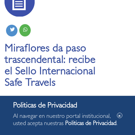
Miraflores da paso
trascendental: recibe
el Sello Internacional
Safe Travels
02.12.2020
Ministra de Comercio Exterior y Turismo
Al navegar en nuestro portal institucional,
(MINCETUR), Claudia Cornejo, entregó al Alcalde
usted acepta nuestras
Politicas de Privacidad
.
Luis Molina reconocimiento internacional.