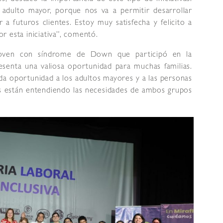
 adulto mayor, porque nos va a permitir desarrollar
a futuros clientes. Estoy muy satisfecha y felicito a
 esta iniciativa”, comentó.
joven con síndrome de Down que participó en la
esenta una valiosa oportunidad para muchas familias.
a oportunidad a los adultos mayores y a las personas
es están entendiendo las necesidades de ambos grupos