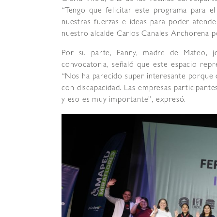
“Tengo que felicitar este programa para el
nuestras fuerzas e ideas para poder atender 
nuestro alcalde Carlos Canales Anchorena por
Por su parte, Fanny, madre de Mateo, 
convocatoria, señaló que este espacio repr
“Nos ha parecido super interesante porque d
con discapacidad. Las empresas participant
y eso es muy importante”, expresó.