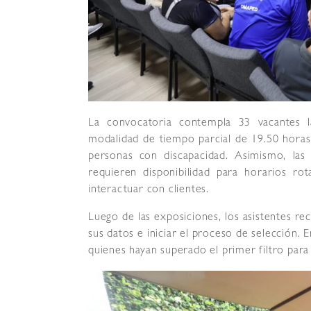
La convocatoria contempla 33 vacantes l
modalidad de tiempo parcial de 19.50 horas
personas con discapacidad. Asimismo, las
requieren disponibilidad para horarios ro
interactuar con clientes.
Luego de las exposiciones, los asistentes rec
sus datos e iniciar el proceso de selección.
quienes hayan superado el primer filtro para 