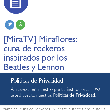
[MiraTV] Miraflores:
cuna de rockeros
inspirados por los
Beatles y Lennon
como solista
Al navegar en nuestro portal institucional,
15.10.2020
usted acepta nuestras
Politicas de Privacidad
.
Así como como de campeones de surf Miraflores es,
también, cuna de rockeros. Nuestro distrito tiene historia