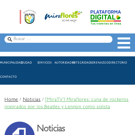
MUNICIPALIDAD
CIUDAD
SERVICIOS
AUTORIDADES
INTEGRIDAD
SERENAZGO
DIRECTORIO
CONTACTO
Home
/
Noticias
/
[MiraTV] Miraflores: cuna de rockeros
inspirados por los Beatles y Lennon como solista
Noticias