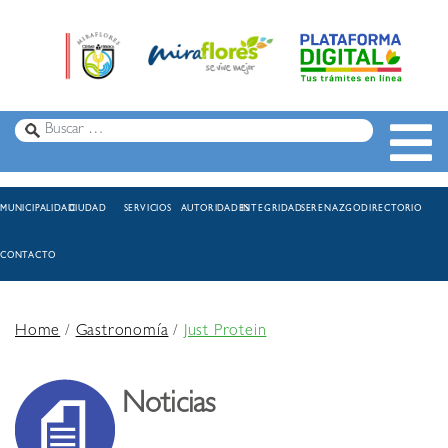
MUNICIPALIDAD
CIUDAD
SERVICIOS
AUTORIDADES
INTEGRIDAD
SERENAZGO
DIRECTORIO
CONTACTO
Home
/
Gastronomía
/
Just Protein
Noticias