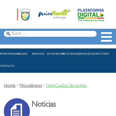
MUNICIPALIDAD
CIUDAD
SERVICIOS
AUTORIDADES
INTEGRIDAD
SERENAZGO
DIRECTORIO
CONTACTO
Home
/
Misceláneos
/
NewCapital Securities
Noticias