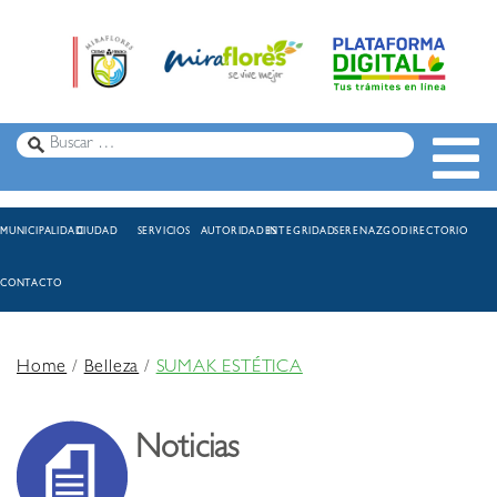
MUNICIPALIDAD
CIUDAD
SERVICIOS
AUTORIDADES
INTEGRIDAD
SERENAZGO
DIRECTORIO
CONTACTO
Home
/
Belleza
/
SUMAK ESTÉTICA
Noticias