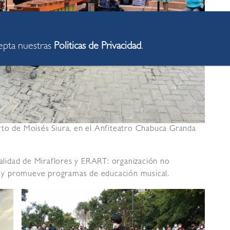
cepta nuestras
Politicas de Privacidad
.
rto de Moisés Siura, en el Anfiteatro Chabuca Granda
palidad de Miraflores y ERART: organización no
 y promueve programas de educación musical.