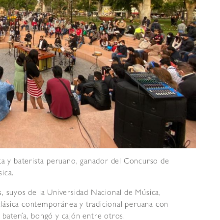
ta y baterista peruano, ganador del Concurso de
ica.
, suyos de la Universidad Nacional de Música,
lásica contemporánea y tradicional peruana con
 batería, bongó y cajón entre otros.