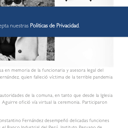
cepta nuestras
Politicas de Privacidad
.
sa en memoria de la funcionaria y asesora legal del
rnández, quien falleció víctima de la terrible pandemia
 autoridades de la comuna, en tanto que desde la Iglesia
Aguirre ofició vía virtual la ceremonia. Participaron
. Constantino Fernández desempeñó delicadas funciones
s el Banco Industrial del Perú, Instituto Peruano de