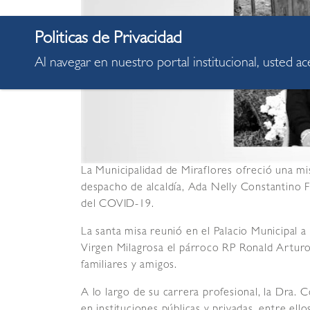
Al navegar en nuestro portal institucional, usted a
La Municipalidad de Miraflores ofreció una mi
despacho de alcaldía, Ada Nelly Constantino Fe
del COVID-19.
La santa misa reunió en el Palacio Municipal a
Virgen Milagrosa el párroco RP Ronald Arturo 
familiares y amigos.
A lo largo de su carrera profesional, la Dra
en instituciones públicas y privadas, entre ello