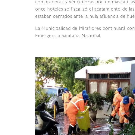
compradoras y vendedoras porten mascarillas 
once hoteles se fiscalizó el acatamiento de la
estaban cerrados ante la nula afluencia de hu
La Municipalidad de Miraflores continuará con
Emergencia Sanitaria Nacional.