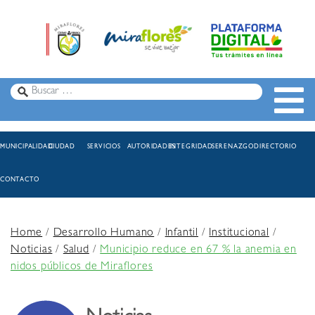
MUNICIPALIDAD
CIUDAD
SERVICIOS
AUTORIDADES
INTEGRIDAD
SERENAZGO
DIRECTORIO
CONTACTO
Home
/
Desarrollo Humano
/
Infantil
/
Institucional
/
Noticias
/
Salud
/
Municipio reduce en 67 % la anemia en
nidos públicos de Miraflores