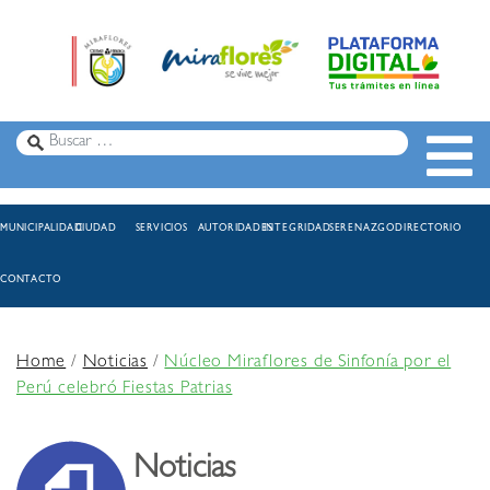
MUNICIPALIDAD
CIUDAD
SERVICIOS
AUTORIDADES
INTEGRIDAD
SERENAZGO
DIRECTORIO
CONTACTO
Home
/
Noticias
/
Núcleo Miraflores de Sinfonía por el
Perú celebró Fiestas Patrias
Noticias