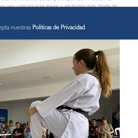
 los veo comunicarse mejor y participar más. Nada de
as, por eso seguiremos incrementando los talleres y
creciendo juntos», señaló.
cepta nuestras
Politicas de Privacidad
.